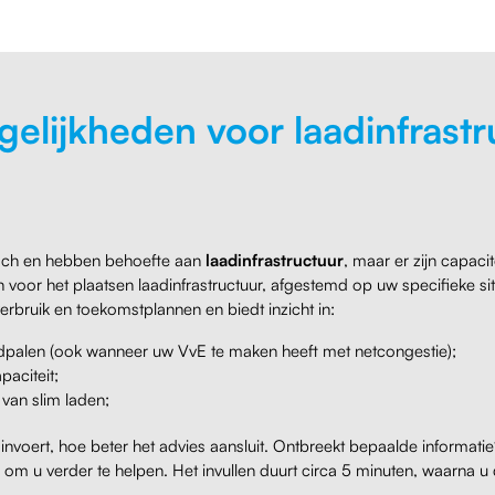
elijkheden voor laadinfrastr
isch en hebben behoefte aan
laadinfrastructuur
, maar er zijn capaci
 voor het plaatsen laadinfrastructuur, afgestemd op uw specifieke si
erbruik en toekomstplannen en biedt inzicht in:
adpalen (ook wanneer uw VvE te maken heeft met netcongestie);
aciteit;
van slim laden;
voert, hoe beter het advies aansluit. Ontbreekt bepaalde informati
m u verder te helpen. Het invullen duurt circa 5 minuten, waarna u 